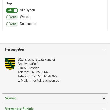
Typ
a
Alle Typen
v
i
Website
g
Dokumente
a
t
i
o
Footer-
Herausgeber
n
Bereich
Sächsische Staatskanzlei
Archivstraße 1
01097
Dresden
Telefon:
+49 351 564-0
Telefax:
+49 351 564-10999
E-Mail:
info@sk.sachsen.de
Service
Verwandte Portale