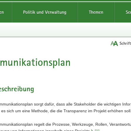
reifende
en
Politik und Verwaltung
Themen
Se
Schrif
munikationsplan
t
eschreibung
munikationsplan sorgt dafür, dass alle Stakeholder die wichtigen Infor
 es sich um eine Methode, die die Transparenz im Projekt erhöhen soll
mmunikationsplan regelt die Prozesse, Werkzeuge, Rollen, Verantwort
erung von Informationen innerhalb eines Projekts.
[1]