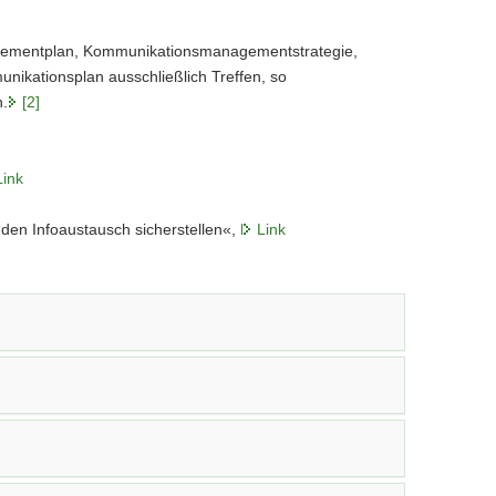
gementplan, Kommunikationsmanagementstrategie,
nikationsplan ausschließlich Treffen, so
n.
[2]
Link
n Infoaustausch sicherstellen«,
Link