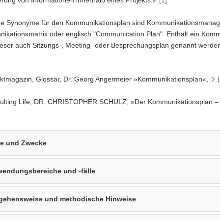
he Synonyme für den Kommunikationsplan sind Kommunikationsmana
kationsmatrix oder englisch "Communication Plan". Enthält ein Kommu
ieser auch Sitzungs-, Meeting- oder Besprechungsplan genannt werde
ktmagazin, Glossar, Dr. Georg Angermeier »Kommunikationsplan«,
lting Life, DR. CHRISTOPHER SCHULZ, »Der Kommunikationsplan – de
le und Zwecke
endungsbereiche und -fälle
gehensweise und methodische Hinweise