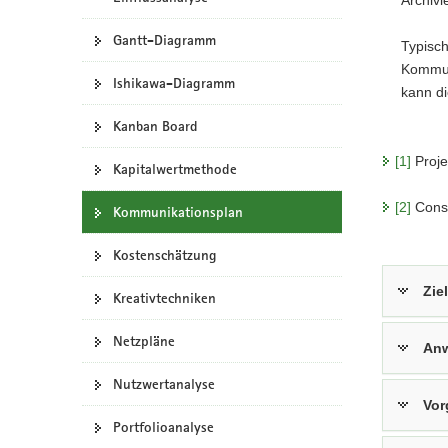
a
Gantt-Diagramm
v
Typisc
i
Kommuni
Ishikawa-Diagramm
g
kann d
a
Kanban Board
t
i
[1]
Proje
Kapitalwertmethode
o
n
[2]
Consu
Kommunikationsplan
Kostenschätzung
Zie
Kreativtechniken
Netzpläne
Anw
Nutzwertanalyse
Vor
Portfolioanalyse