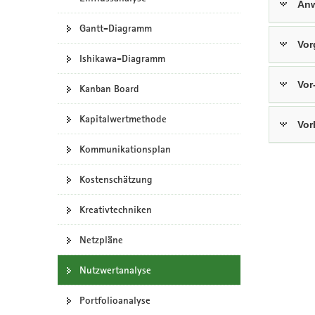
Anw
a
Gantt-Diagramm
v
Vor
i
Ishikawa-Diagramm
g
a
Vor
Kanban Board
t
i
Kapitalwertmethode
Vor
o
n
Kommunikationsplan
Kostenschätzung
Kreativtechniken
Netzpläne
Nutzwertanalyse
Portfolioanalyse