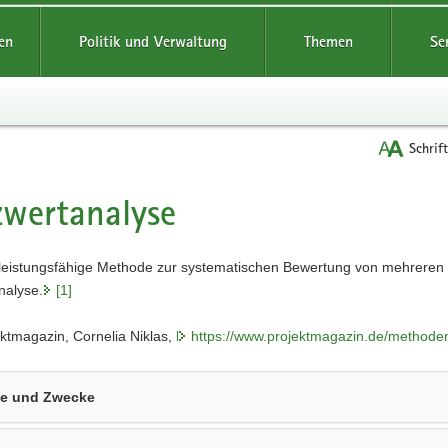
reifende
en
Politik und Verwaltung
Themen
Se
Schrif
wertanalyse
t
 leistungsfähige Methode zur systematischen Bewertung von mehreren
nalyse.
[1]
ktmagazin, Cornelia Niklas,
https://www.projektmagazin.de/methode
le und Zwecke